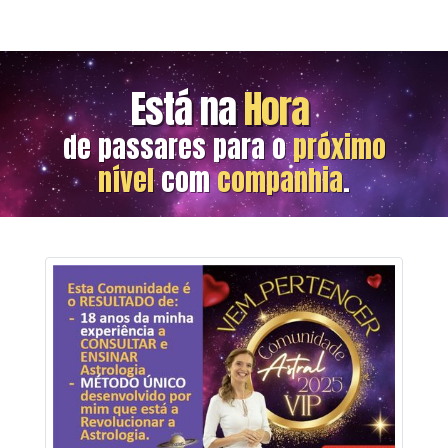
Está na
Hora
de passares para o
próximo
nível
com
companhia
.