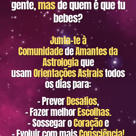
gente,
mas
de quem é que tu
bebes?
Junta-te à
Comunidade
de
Amantes da
Astrologia
que
usam
Orientações Astrais
todos
os dias
para:
-
Prever
Desafios
,
- Fazer
melhor
Escolhas.
-
Sossegar
o
Coração
e
-
Evoluir
com mais
Consciência!