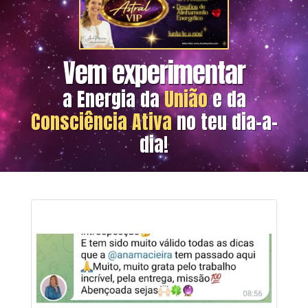
Vem experimentar
a Energia
da
União
e da
Consciência Ativa
no teu dia-a-
dia!