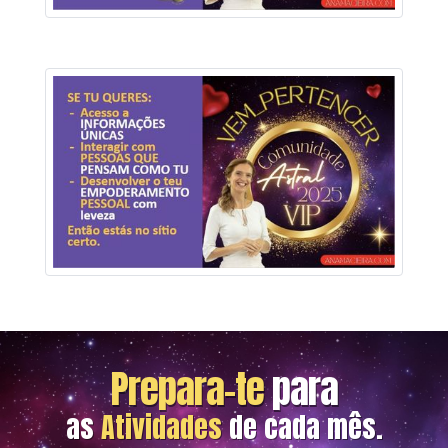
Prepara-te
para
as
Atividades
de cada mês.